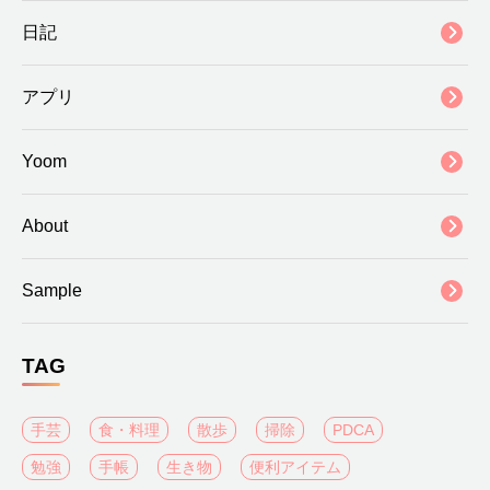
日記
アプリ
Yoom
About
Sample
TAG
手芸
食・料理
散歩
掃除
PDCA
勉強
手帳
生き物
便利アイテム