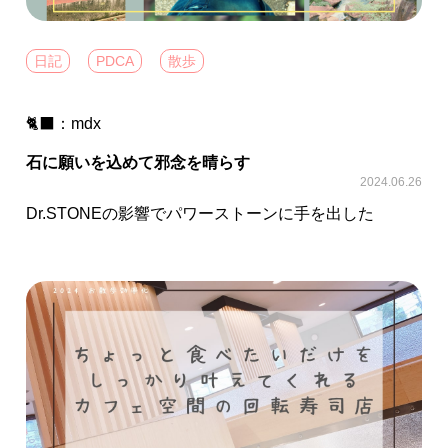
日記
PDCA
散歩
🐈‍⬛：
mdx
石に願いを込めて邪念を晴らす
2024.06.26
Dr.STONEの影響でパワーストーンに手を出した